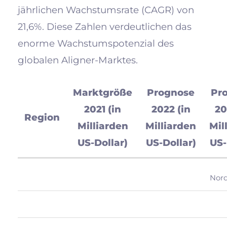
jährlichen Wachstumsrate (CAGR) von
21,6%. Diese Zahlen verdeutlichen das
enorme Wachstumspotenzial des
globalen Aligner-Marktes.
Marktgröße
Prognose
Pr
2021 (in
2022 (in
20
Region
Milliarden
Milliarden
Mil
US-Dollar)
US-Dollar)
US-
Nor