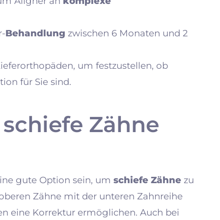
 um Aligner an
komplexe
r-
Behandlung
zwischen 6 Monaten und 2
ieferorthopäden, um festzustellen, ob
ion für Sie sind.
r schiefe Zähne
eine gute Option sein, um
schiefe Zähne
zu
r oberen Zähne mit der unteren Zahnreihe
llen eine Korrektur ermöglichen. Auch bei