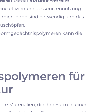
meren
bieten
Vorteile
wie eine
ine effizientere Ressourcennutzung.
imierungen sind notwendig, um das
zuschöpfen.
 Formgedächtnispolymeren kann die
spolymeren für
tur
te Materialien, die ihre Form in einer